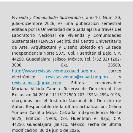
Vivienda y Comunidades Sustentables
, año 10, Núm. 20,
julio-diciembre 2026, es una publicación semestral
editada por la Universidad de Guadalajara a través del
Laboratorio Nacional de Vivienda y Comunidades
Sustentables (LNVCS) Secihti, del Centro Universitario
de Arte, Arquitectura y Diseño ubicado en Calzada
Independencia Norte 5075, Col. Huentitán el Bajo, C.P.
44250, Guadalajara, Jalisco, México. Tel. (+52 33) 1202-
3000 Ext. 38589,
http://www.revistavivienda.cuaad.udg.mx
correo
electrónico:
revistavivienda@cuaad.udg.mx
y
revista.lnvcs@gmail.com
Editora responsable:
Mariana Villada Canela. Reserva de Derecho al Uso
Exclusivo: 04-2016-11115122500-203, ISSN: 2594-0198,
otorgados por el Instituto Nacional del Derecho de
Autor. Responsable de la última actualización: Celina
Yunuén Castillo Moya, Calzada Independencia Norte
5075, Edificio LNVCS, Col. Huentitán el Bajo, C.P.
44250, Guadalajara, Jalisco, México. Fecha de última
modificación, 30 de junio de 2026.