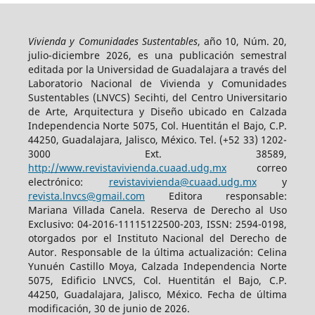
Vivienda y Comunidades Sustentables
, año 10, Núm. 20,
julio-diciembre 2026, es una publicación semestral
editada por la Universidad de Guadalajara a través del
Laboratorio Nacional de Vivienda y Comunidades
Sustentables (LNVCS) Secihti, del Centro Universitario
de Arte, Arquitectura y Diseño ubicado en Calzada
Independencia Norte 5075, Col. Huentitán el Bajo, C.P.
44250, Guadalajara, Jalisco, México. Tel. (+52 33) 1202-
3000 Ext. 38589,
http://www.revistavivienda.cuaad.udg.mx
correo
electrónico:
revistavivienda@cuaad.udg.mx
y
revista.lnvcs@gmail.com
Editora responsable:
Mariana Villada Canela. Reserva de Derecho al Uso
Exclusivo: 04-2016-11115122500-203, ISSN: 2594-0198,
otorgados por el Instituto Nacional del Derecho de
Autor. Responsable de la última actualización: Celina
Yunuén Castillo Moya, Calzada Independencia Norte
5075, Edificio LNVCS, Col. Huentitán el Bajo, C.P.
44250, Guadalajara, Jalisco, México. Fecha de última
modificación, 30 de junio de 2026.