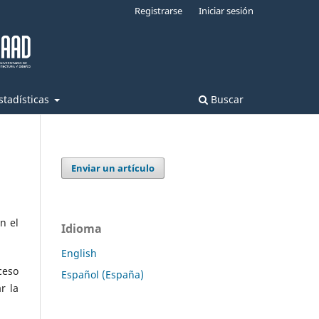
Registrarse
Iniciar sesión
stadísticas
Buscar
Enviar un artículo
n el
Idioma
English
ceso
Español (España)
r la