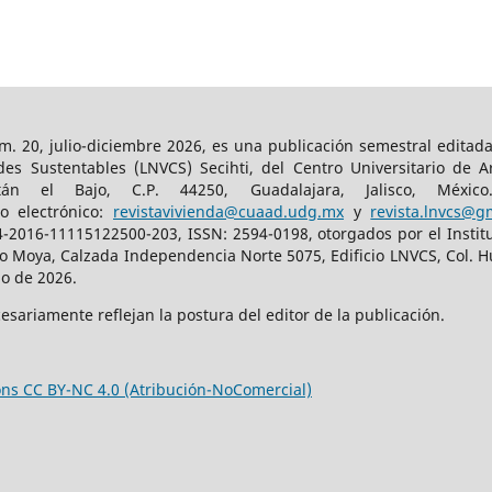
m. 20, julio-diciembre 2026, es una publicación semestral editad
es Sustentables (LNVCS) Secihti, del Centro Universitario de A
tán el Bajo, C.P. 44250, Guadalajara, Jalisco, Méxic
o electrónico:
revistavivienda@cuaad.udg.mx
y
revista.lnvcs@g
4-2016-11115122500-203, ISSN: 2594-0198, otorgados por el Insti
lo Moya, Calzada Independencia Norte 5075, Edificio LNVCS, Col. Hue
io de 2026.
sariamente reflejan la postura del editor de la publicación.
ns CC BY-NC 4.0 (Atribución-NoComercial)