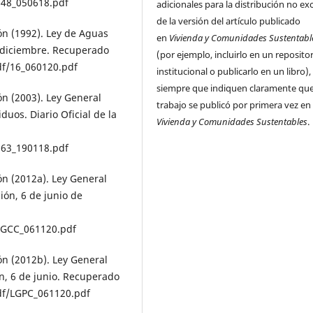
148_050618.pdf
adicionales para la distribución no ex
de la versión del artículo publicado
n (1992). Ley de Aguas
en
Vivienda y Comunidades Sustentabl
e diciembre. Recuperado
(por ejemplo, incluirlo en un reposito
df/16_060120.pdf
institucional o publicarlo en un libro),
siempre que indiquen claramente que
n (2003). Ley General
trabajo se publicó por primera vez en
duos. Diario Oficial de la
Vivienda y Comunidades Sustentables
.
263_190118.pdf
n (2012a). Ley General
ión, 6 de junio de
LGCC_061120.pdf
n (2012b). Ley General
ión, 6 de junio. Recuperado
df/LGPC_061120.pdf