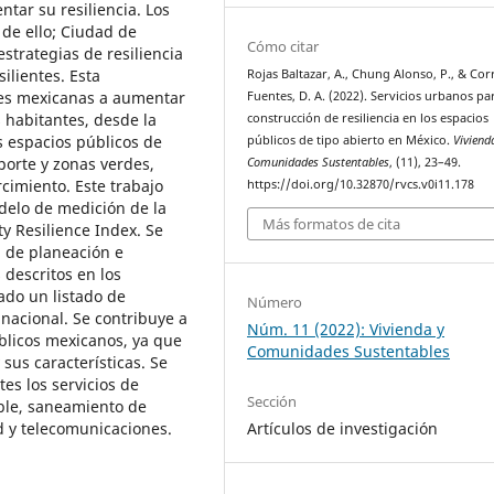
tar su resiliencia. Los
de ello; Ciudad de
Cómo citar
strategias de resiliencia
ilientes. Esta
Rojas Baltazar, A., Chung Alonso, P., & Cor
ades mexicanas a aumentar
Fuentes, D. A. (2022). Servicios urbanos par
s habitantes, desde la
construcción de resiliencia en los espacios
s espacios públicos de
públicos de tipo abierto en México.
Viviend
eporte y zonas verdes,
Comunidades Sustentables
, (11), 23–49.
cimiento. Este trabajo
https://doi.org/10.32870/rvcs.v0i11.178
delo de medición de la
Más formatos de cita
ty Resilience Index. Se
, de planeación e
 descritos en los
ado un listado de
Número
nacional. Se contribuye a
Núm. 11 (2022): Vivienda y
úblicos mexicanos, ya que
Comunidades Sustentables
 sus características. Se
es los servicios de
Sección
ble, saneamiento de
Artículos de investigación
d y telecomunicaciones.