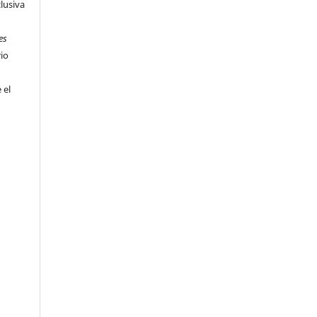
clusiva
es
rio
 el