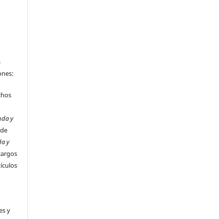
a
ones:
chos
nda y
 de
da y
cargos
tículos
es y