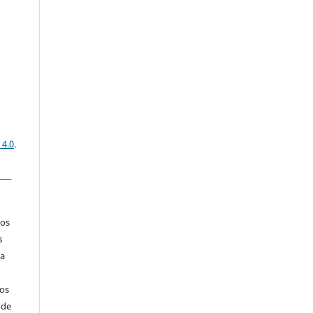
 4.0
.
____
los
s
ia
os
 de