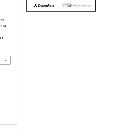
rea
a la
a Y