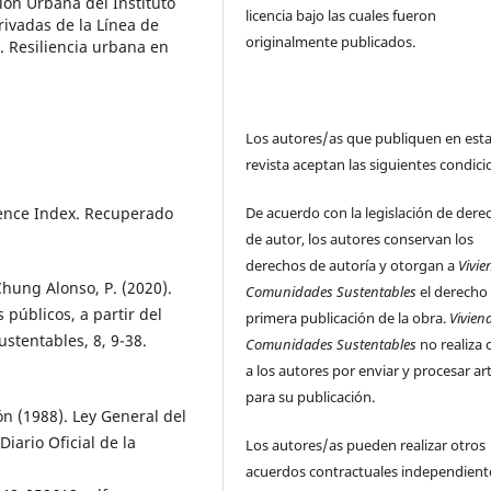
ión Urbana del Instituto
licencia bajo las cuales fueron
ivadas de la Línea de
originalmente publicados.
a. Resiliencia urbana en
Los autores/as que publiquen en est
revista aceptan las siguientes condici
De acuerdo con la legislación de dere
lience Index. Recuperado
de autor, los autores conservan los
derechos de autoría y otorgan a
Vivie
Chung Alonso, P. (2020).
Comunidades Sustentables
el derecho
 públicos, a partir del
primera publicación de la obra.
Vivien
stentables, 8, 9-38.
Comunidades Sustentables
no realiza 
a los autores por enviar y procesar ar
para su publicación.
n (1988). Ley General del
Diario Oficial de la
Los autores/as pueden realizar otros
acuerdos contractuales independient