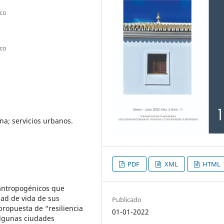
ico
ico
na; servicios urbanos.
PDF
XML
HTML
antropogénicos que
dad de vida de sus
Publicado
propuesta de “resiliencia
01-01-2022
Algunas ciudades