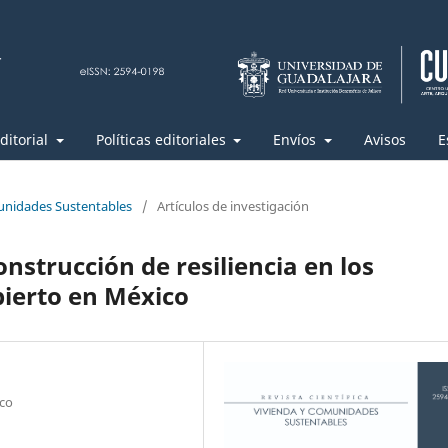
ditorial
Políticas editoriales
Envíos
Avisos
E
unidades Sustentables
/
Artículos de investigación
onstrucción de resiliencia en los
bierto en México
ico