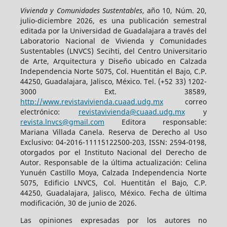
Vivienda y Comunidades Sustentables
, año 10, Núm. 20,
julio-diciembre 2026, es una publicación semestral
editada por la Universidad de Guadalajara a través del
Laboratorio Nacional de Vivienda y Comunidades
Sustentables (LNVCS) Secihti, del Centro Universitario
de Arte, Arquitectura y Diseño ubicado en Calzada
Independencia Norte 5075, Col. Huentitán el Bajo, C.P.
44250, Guadalajara, Jalisco, México. Tel. (+52 33) 1202-
3000 Ext. 38589,
http://www.revistavivienda.cuaad.udg.mx
correo
electrónico:
revistavivienda@cuaad.udg.mx
y
revista.lnvcs@gmail.com
Editora responsable:
Mariana Villada Canela. Reserva de Derecho al Uso
Exclusivo: 04-2016-11115122500-203, ISSN: 2594-0198,
otorgados por el Instituto Nacional del Derecho de
Autor. Responsable de la última actualización: Celina
Yunuén Castillo Moya, Calzada Independencia Norte
5075, Edificio LNVCS, Col. Huentitán el Bajo, C.P.
44250, Guadalajara, Jalisco, México. Fecha de última
modificación, 30 de junio de 2026.
Las opiniones expresadas por los autores no