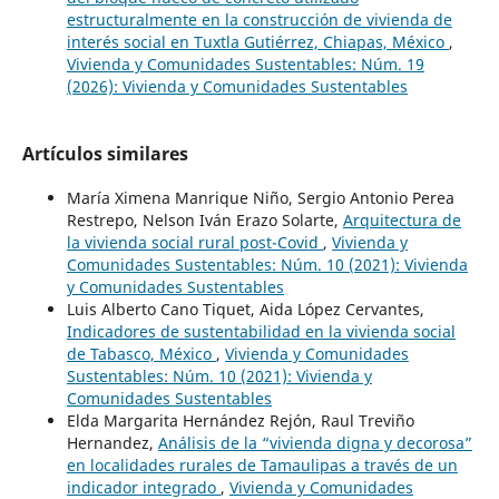
estructuralmente en la construcción de vivienda de
interés social en Tuxtla Gutiérrez, Chiapas, México
,
Vivienda y Comunidades Sustentables: Núm. 19
(2026): Vivienda y Comunidades Sustentables
Artículos similares
María Ximena Manrique Niño, Sergio Antonio Perea
Restrepo, Nelson Iván Erazo Solarte,
Arquitectura de
la vivienda social rural post-Covid
,
Vivienda y
Comunidades Sustentables: Núm. 10 (2021): Vivienda
y Comunidades Sustentables
Luis Alberto Cano Tiquet, Aida López Cervantes,
Indicadores de sustentabilidad en la vivienda social
de Tabasco, México
,
Vivienda y Comunidades
Sustentables: Núm. 10 (2021): Vivienda y
Comunidades Sustentables
Elda Margarita Hernández Rejón, Raul Treviño
Hernandez,
Análisis de la “vivienda digna y decorosa”
en localidades rurales de Tamaulipas a través de un
indicador integrado
,
Vivienda y Comunidades