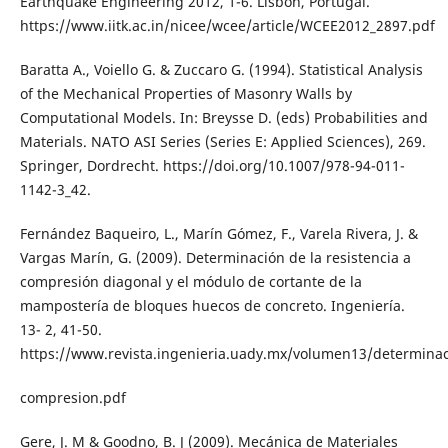
Earthquake Engineering 2012, 1-6. Lisbon, Portugal.
https://www.iitk.ac.in/nicee/wcee/article/WCEE2012_2897.pdf
Baratta A., Voiello G. & Zuccaro G. (1994). Statistical Analysis
of the Mechanical Properties of Masonry Walls by
Computational Models. In: Breysse D. (eds) Probabilities and
Materials. NATO ASI Series (Series E: Applied Sciences), 269.
Springer, Dordrecht. https://doi.org/10.1007/978-94-011-
1142-3_42.
Fernández Baqueiro, L., Marín Gómez, F., Varela Rivera, J. &
Vargas Marín, G. (2009). Determinación de la resistencia a
compresión diagonal y el módulo de cortante de la
mampostería de bloques huecos de concreto. Ingeniería.
13- 2, 41-50.
https://www.revista.ingenieria.uady.mx/volumen13/determinac
compresion.pdf
Gere, J. M & Goodno, B. J (2009). Mecánica de Materiales