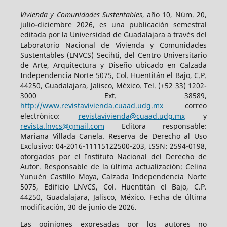
Vivienda y Comunidades Sustentables
, año 10, Núm. 20,
julio-diciembre 2026, es una publicación semestral
editada por la Universidad de Guadalajara a través del
Laboratorio Nacional de Vivienda y Comunidades
Sustentables (LNVCS) Secihti, del Centro Universitario
de Arte, Arquitectura y Diseño ubicado en Calzada
Independencia Norte 5075, Col. Huentitán el Bajo, C.P.
44250, Guadalajara, Jalisco, México. Tel. (+52 33) 1202-
3000 Ext. 38589,
http://www.revistavivienda.cuaad.udg.mx
correo
electrónico:
revistavivienda@cuaad.udg.mx
y
revista.lnvcs@gmail.com
Editora responsable:
Mariana Villada Canela. Reserva de Derecho al Uso
Exclusivo: 04-2016-11115122500-203, ISSN: 2594-0198,
otorgados por el Instituto Nacional del Derecho de
Autor. Responsable de la última actualización: Celina
Yunuén Castillo Moya, Calzada Independencia Norte
5075, Edificio LNVCS, Col. Huentitán el Bajo, C.P.
44250, Guadalajara, Jalisco, México. Fecha de última
modificación, 30 de junio de 2026.
Las opiniones expresadas por los autores no