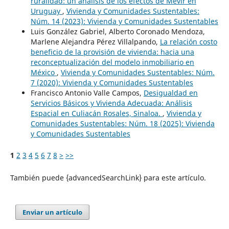
ruralidad: un análisis de los efectos de Mevir en
Uruguay
,
Vivienda y Comunidades Sustentables:
Núm. 14 (2023): Vivienda y Comunidades Sustentables
Luis González Gabriel, Alberto Coronado Mendoza,
Marlene Alejandra Pérez Villalpando,
La relación costo
beneficio de la provisión de vivienda: hacia una
reconceptualización del modelo inmobiliario en
México
,
Vivienda y Comunidades Sustentables: Núm.
7 (2020): Vivienda y Comunidades Sustentables
Francisco Antonio Valle Campos,
Desigualdad en
Servicios Básicos y Vivienda Adecuada: Análisis
Espacial en Culiacán Rosales, Sinaloa.
,
Vivienda y
Comunidades Sustentables: Núm. 18 (2025): Vivienda
y Comunidades Sustentables
1
2
3
4
5
6
7
8
>
>>
También puede {advancedSearchLink} para este artículo.
Enviar un artículo