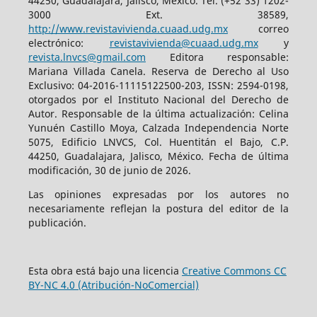
44250, Guadalajara, Jalisco, México. Tel. (+52 33) 1202-
3000 Ext. 38589,
http://www.revistavivienda.cuaad.udg.mx
correo
electrónico:
revistavivienda@cuaad.udg.mx
y
revista.lnvcs@gmail.com
Editora responsable:
Mariana Villada Canela. Reserva de Derecho al Uso
Exclusivo: 04-2016-11115122500-203, ISSN: 2594-0198,
otorgados por el Instituto Nacional del Derecho de
Autor. Responsable de la última actualización: Celina
Yunuén Castillo Moya, Calzada Independencia Norte
5075, Edificio LNVCS, Col. Huentitán el Bajo, C.P.
44250, Guadalajara, Jalisco, México. Fecha de última
modificación, 30 de junio de 2026.
Las opiniones expresadas por los autores no
necesariamente reflejan la postura del editor de la
publicación.
Esta obra está bajo una licencia
Creative Commons CC
BY-NC 4.0 (Atribución-NoComercial)