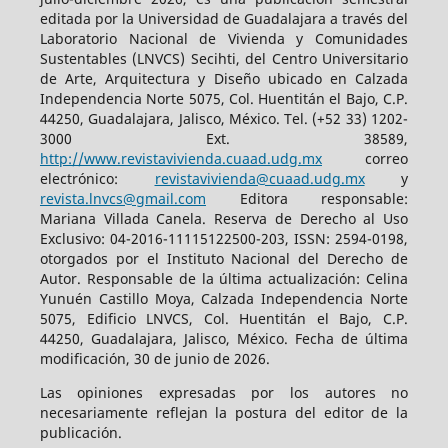
editada por la Universidad de Guadalajara a través del
Laboratorio Nacional de Vivienda y Comunidades
Sustentables (LNVCS) Secihti, del Centro Universitario
de Arte, Arquitectura y Diseño ubicado en Calzada
Independencia Norte 5075, Col. Huentitán el Bajo, C.P.
44250, Guadalajara, Jalisco, México. Tel. (+52 33) 1202-
3000 Ext. 38589,
http://www.revistavivienda.cuaad.udg.mx
correo
electrónico:
revistavivienda@cuaad.udg.mx
y
revista.lnvcs@gmail.com
Editora responsable:
Mariana Villada Canela. Reserva de Derecho al Uso
Exclusivo: 04-2016-11115122500-203, ISSN: 2594-0198,
otorgados por el Instituto Nacional del Derecho de
Autor. Responsable de la última actualización: Celina
Yunuén Castillo Moya, Calzada Independencia Norte
5075, Edificio LNVCS, Col. Huentitán el Bajo, C.P.
44250, Guadalajara, Jalisco, México. Fecha de última
modificación, 30 de junio de 2026.
Las opiniones expresadas por los autores no
necesariamente reflejan la postura del editor de la
publicación.