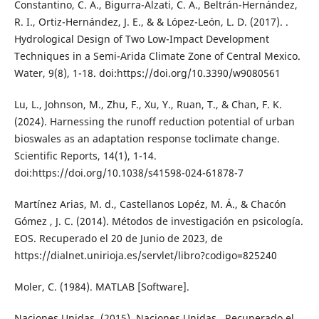
Constantino, C. A., Bigurra-Alzati, C. A., Beltrán-Hernández,
R. I., Ortiz-Hernández, J. E., & & López-León, L. D. (2017). .
Hydrological Design of Two Low-Impact Development
Techniques in a Semi-Arida Climate Zone of Central Mexico.
Water, 9(8), 1-18. doi:https://doi.org/10.3390/w9080561
Lu, L., Johnson, M., Zhu, F., Xu, Y., Ruan, T., & Chan, F. K.
(2024). Harnessing the runoff reduction potential of urban
bioswales as an adaptation response toclimate change.
Scientific Reports, 14(1), 1-14.
doi:https://doi.org/10.1038/s41598-024-61878-7
Martínez Arias, M. d., Castellanos Lopéz, M. Á., & Chacón
Gómez , J. C. (2014). Métodos de investigación en psicología.
EOS. Recuperado el 20 de Junio de 2023, de
https://dialnet.unirioja.es/servlet/libro?codigo=825240
Moler, C. (1984). MATLAB [Software].
Naciones Unidas. (2015). Naciones Unidas . Recuperado el