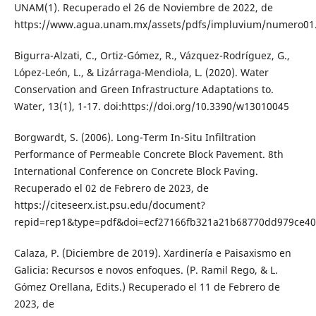
UNAM(1). Recuperado el 26 de Noviembre de 2022, de
https://www.agua.unam.mx/assets/pdfs/impluvium/numero01
Bigurra-Alzati, C., Ortiz-Gómez, R., Vázquez-Rodríguez, G.,
López-León, L., & Lizárraga-Mendiola, L. (2020). Water
Conservation and Green Infrastructure Adaptations to.
Water, 13(1), 1-17. doi:https://doi.org/10.3390/w13010045
Borgwardt, S. (2006). Long-Term In-Situ Infiltration
Performance of Permeable Concrete Block Pavement. 8th
International Conference on Concrete Block Paving.
Recuperado el 02 de Febrero de 2023, de
https://citeseerx.ist.psu.edu/document?
repid=rep1&type=pdf&doi=ecf27166fb321a21b68770dd979ce4
Calaza, P. (Diciembre de 2019). Xardinería e Paisaxismo en
Galicia: Recursos e novos enfoques. (P. Ramil Rego, & L.
Gómez Orellana, Edits.) Recuperado el 11 de Febrero de
2023, de