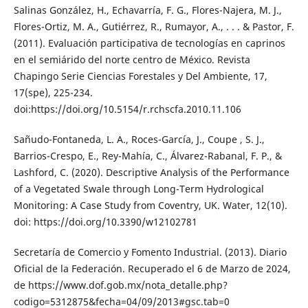
Salinas González, H., Echavarría, F. G., Flores-Najera, M. J.,
Flores-Ortiz, M. A., Gutiérrez, R., Rumayor, A., . . . & Pastor, F.
(2011). Evaluación participativa de tecnologías en caprinos
en el semiárido del norte centro de México. Revista
Chapingo Serie Ciencias Forestales y Del Ambiente, 17,
17(spe), 225-234.
doi:https://doi.org/10.5154/r.rchscfa.2010.11.106
Sañudo-Fontaneda, L. A., Roces-García, J., Coupe , S. J.,
Barrios-Crespo, E., Rey-Mahía, C., Álvarez-Rabanal, F. P., &
Lashford, C. (2020). Descriptive Analysis of the Performance
of a Vegetated Swale through Long-Term Hydrological
Monitoring: A Case Study from Coventry, UK. Water, 12(10).
doi: https://doi.org/10.3390/w12102781
Secretaría de Comercio y Fomento Industrial. (2013). Diario
Oficial de la Federación. Recuperado el 6 de Marzo de 2024,
de https://www.dof.gob.mx/nota_detalle.php?
codigo=5312875&fecha=04/09/2013#gsc.tab=0