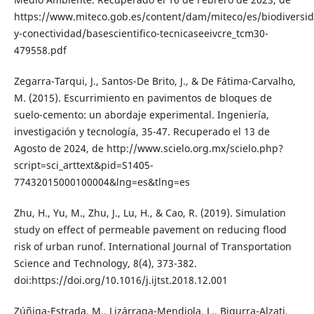
https://www.miteco.gob.es/content/dam/miteco/es/biodiversi
y-conectividad/basescientifico-tecnicaseeivcre_tcm30-
479558.pdf
Zegarra-Tarqui, J., Santos-De Brito, J., & De Fátima-Carvalho,
M. (2015). Escurrimiento en pavimentos de bloques de
suelo-cemento: un abordaje experimental. Ingeniería,
investigación y tecnología, 35-47. Recuperado el 13 de
Agosto de 2024, de http://www.scielo.org.mx/scielo.php?
script=sci_arttext&pid=S1405-
77432015000100004&lng=es&tlng=es
Zhu, H., Yu, M., Zhu, J., Lu, H., & Cao, R. (2019). Simulation
study on effect of permeable pavement on reducing flood
risk of urban runof. International Journal of Transportation
Science and Technology, 8(4), 373-382.
doi:https://doi.org/10.1016/j.ijtst.2018.12.001
Zúñiga-Estrada, M., Lizárraga-Mendiola, L., Bigurra-Alzati,