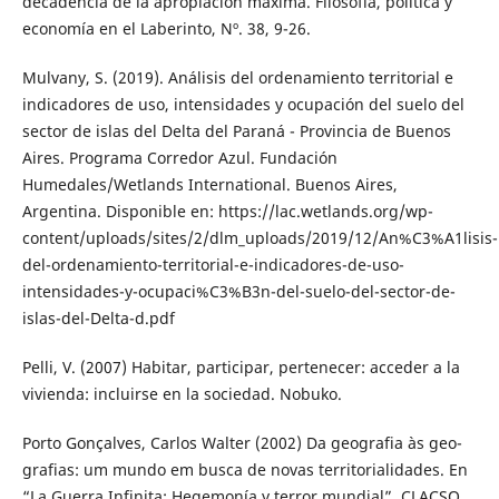
decadencia de la apropiación máxima. Filosofía, política y
economía en el Laberinto, Nº. 38, 9-26.
Mulvany, S. (2019). Análisis del ordenamiento territorial e
indicadores de uso, intensidades y ocupación del suelo del
sector de islas del Delta del Paraná - Provincia de Buenos
Aires. Programa Corredor Azul. Fundación
Humedales/Wetlands International. Buenos Aires,
Argentina. Disponible en: https://lac.wetlands.org/wp-
content/uploads/sites/2/dlm_uploads/2019/12/An%C3%A1lisis-
del-ordenamiento-territorial-e-indicadores-de-uso-
intensidades-y-ocupaci%C3%B3n-del-suelo-del-sector-de-
islas-del-Delta-d.pdf
Pelli, V. (2007) Habitar, participar, pertenecer: acceder a la
vivienda: incluirse en la sociedad. Nobuko.
Porto Gonçalves, Carlos Walter (2002) Da geografia às geo-
grafias: um mundo em busca de novas territorialidades. En
“La Guerra Infinita: Hegemonía y terror mundial”. CLACSO,