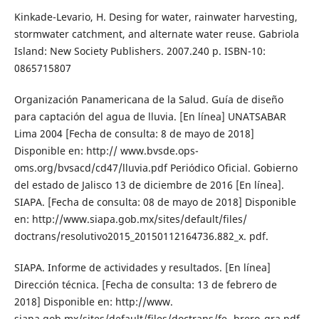
Kinkade-Levario, H. Desing for water, rainwater harvesting,
stormwater catchment, and alternate water reuse. Gabriola
Island: New Society Publishers. 2007.240 p. ISBN-10:
0865715807
Organización Panamericana de la Salud. Guía de diseño
para captación del agua de lluvia. [En línea] UNATSABAR
Lima 2004 [Fecha de consulta: 8 de mayo de 2018]
Disponible en: http:// www.bvsde.ops-
oms.org/bvsacd/cd47/lluvia.pdf Periódico Oficial. Gobierno
del estado de Jalisco 13 de diciembre de 2016 [En línea].
SIAPA. [Fecha de consulta: 08 de mayo de 2018] Disponible
en: http://www.siapa.gob.mx/sites/default/files/
doctrans/resolutivo2015_20150112164736.882_x. pdf.
SIAPA. Informe de actividades y resultados. [En línea]
Dirección técnica. [Fecha de consulta: 13 de febrero de
2018] Disponible en: http://www.
siapa.gob.mx/sites/default/files/doctrans/fe- brero_gra.pdf