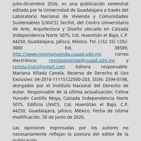
julio-diciembre 2026, es una publicación semestral
editada por la Universidad de Guadalajara a través del
Laboratorio Nacional de Vivienda y Comunidades
Sustentables (LNVCS) Secihti, del Centro Universitario
de Arte, Arquitectura y Diseño ubicado en Calzada
Independencia Norte 5075, Col. Huentitán el Bajo, C.P.
44250, Guadalajara, Jalisco, México. Tel. (+52 33) 1202-
3000 Ext. 38589,
http://www.revistavivienda.cuaad.udg.mx
correo
electrónico:
revistavivienda@cuaad.udg.mx
y
revista.lnvcs@gmail.com
Editora responsable:
Mariana Villada Canela. Reserva de Derecho al Uso
Exclusivo: 04-2016-11115122500-203, ISSN: 2594-0198,
otorgados por el Instituto Nacional del Derecho de
Autor. Responsable de la última actualización: Celina
Yunuén Castillo Moya, Calzada Independencia Norte
5075, Edificio LNVCS, Col. Huentitán el Bajo, C.P.
44250, Guadalajara, Jalisco, México. Fecha de última
modificación, 30 de junio de 2026.
Las opiniones expresadas por los autores no
necesariamente reflejan la postura del editor de la
publicación.