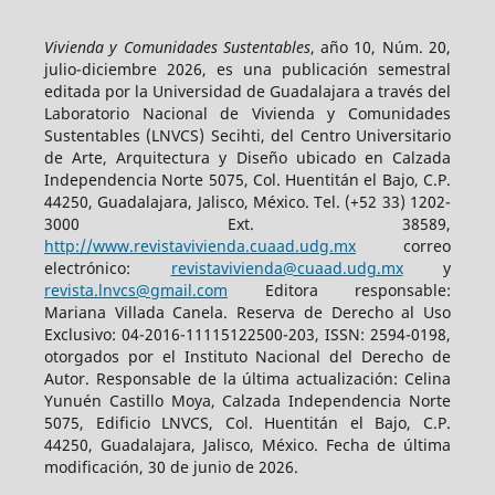
Vivienda y Comunidades Sustentables
, año 10, Núm. 20,
julio-diciembre 2026, es una publicación semestral
editada por la Universidad de Guadalajara a través del
Laboratorio Nacional de Vivienda y Comunidades
Sustentables (LNVCS) Secihti, del Centro Universitario
de Arte, Arquitectura y Diseño ubicado en Calzada
Independencia Norte 5075, Col. Huentitán el Bajo, C.P.
44250, Guadalajara, Jalisco, México. Tel. (+52 33) 1202-
3000 Ext. 38589,
http://www.revistavivienda.cuaad.udg.mx
correo
electrónico:
revistavivienda@cuaad.udg.mx
y
revista.lnvcs@gmail.com
Editora responsable:
Mariana Villada Canela. Reserva de Derecho al Uso
Exclusivo: 04-2016-11115122500-203, ISSN: 2594-0198,
otorgados por el Instituto Nacional del Derecho de
Autor. Responsable de la última actualización: Celina
Yunuén Castillo Moya, Calzada Independencia Norte
5075, Edificio LNVCS, Col. Huentitán el Bajo, C.P.
44250, Guadalajara, Jalisco, México. Fecha de última
modificación, 30 de junio de 2026.