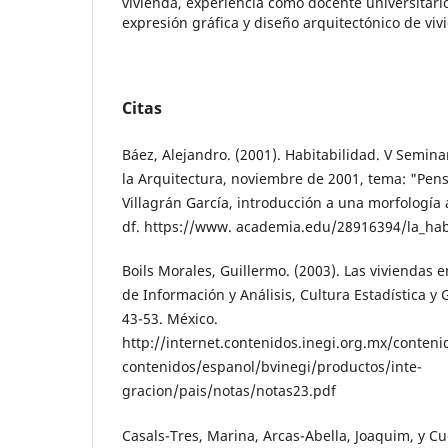
vivienda, experiencia como docente universitario
expresión gráfica y diseño arquitectónico de viv
Citas
Báez, Alejandro. (2001). Habitabilidad. V Semina
la Arquitectura, noviembre de 2001, tema: "Pen
Villagrán García, introducción a una morfología 
df. https://www. academia.edu/28916394/la_hab
Boils Morales, Guillermo. (2003). Las viviendas e
de Información y Análisis, Cultura Estadística y 
43-53. México.
http://internet.contenidos.inegi.org.mx/conten
contenidos/espanol/bvinegi/productos/inte-
gracion/pais/notas/notas23.pdf
Casals-Tres, Marina, Arcas-Abella, Joaquim, y Cu