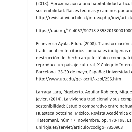
(2013). Aproximación a una habitabilidad articu
sostenibilidad: Raíces teóricas y caminos por and
http://revistainvi.uchile.cl/in-dex.php/invi/arti
https://doi.org/10.4067/S0718-83582013000100
Echeverría Ayala, Edda. (2008). Transformación 
tradicional en territorios comunales indígenas 
destrucción del hecho arquitectónico como patr
reproduce un paisaje cultural. X Coloquio Intern
Barcelona, 26-30 de mayo. España: Universidad 
http://www.ub.edu/ge- ocrit/-xcol/255.htm
Larraga Lara, Rigoberto, Aguilar Robledo, Miguel
Javier. (2014). La vivienda tradicional y sus co
sostenibilidad: Estudio comparativo entre nahua
Huasteca potosina, México. Revista Académica d
Tlateomani, núm 17, noviembre, pp. 170-198. Esp
unirioja.es/servlet/articulo?codigo=7350903