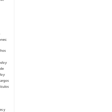
a
ones:
chos
nda y
 de
da y
cargos
tículos
es y