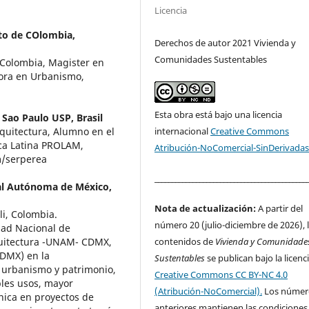
Licencia
oto de COlombia,
Derechos de autor 2021 Vivienda y
Comunidades Sustentables
 Colombia, Magister en
ora en Urbanismo,
Esta obra está bajo una licencia
 Sao Paulo USP, Brasil
internacional
Creative Commons
quitectura, Alumno en el
ca Latina PROLAM,
Atribución-NoComercial-SinDerivadas
m/serperea
____________________________________________
al Autónoma de México,
Nota de actualización:
A partir del
li, Colombia.
número 20 (julio-diciembre de 2026), 
dad Nacional de
contenidos de
Vivienda y Comunidade
quitectura -UNAM- CDMX,
DMX) en la
Sustentables
se publican bajo la licenc
e urbanismo y patrimonio,
Creative Commons CC BY-NC 4.0
ples usos, mayor
(Atribución-NoComercial).
Los númer
nica en proyectos de
anteriores mantienen las condiciones