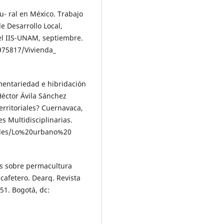
u- ral en México. Trabajo
e Desarrollo Local,
el IIS-UNAM, septiembre.
975817/Vivienda_
mentariedad e hibridación
 Héctor Ávila Sánchez
erritoriales? Cuernavaca,
 Multidisciplinarias.
/ les/Lo%20urbano%20
es sobre permacultura
 cafetero. Dearq. Revista
51. Bogotá, dc: