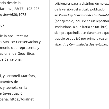
lada desde la
adicionales para la distribución no ex
ar. invi, 28(77): 193-226.
de la versión del artículo publicado
cle/view/680/1078
en
Vivienda y Comunidades Sustentabl
(por ejemplo, incluirlo en un reposito
007
institucional o publicarlo en un libro),
siempre que indiquen claramente que
de la arquitectura
trabajo se publicó por primera vez en
en México: Conservación y
Vivienda y Comunidades Sustentables
.
imonio que representa y
acional de Geocrítica,
de Barcelona.
, y Fortaneli Martínez,
mponentes de
s y teeneks en la
e Investigación
aña. https://dialnet.