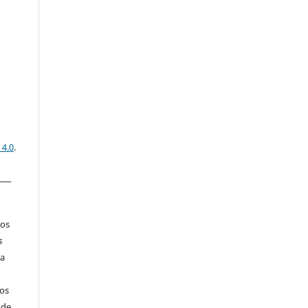
 4.0
.
____
los
s
ia
os
 de