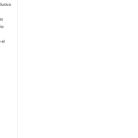
clusiva
es
rio
 el