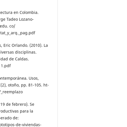
itectura en Colombia.
rge Tadeo Lozano-
edu. co/
itat_y_arq._pag.pdf
 Eric Orlando. (2010). La
iversas disciplinas.
idad de Caldas.
11.pdf
contemporánea. Usos,
2), otoño, pp. 81-105. ht-
47_reemplazo
 19 de febrero). Se
roductivas para la
perado de:
ototipos-de-viviendas-