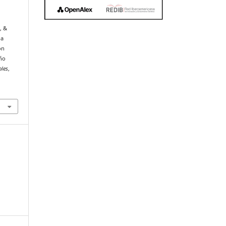
, &
la
ón
eño
bles
,