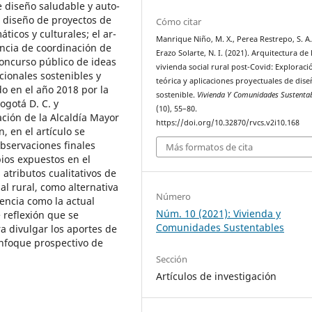
e diseño saludable y auto-
el diseño de proyectos de
Cómo citar
áticos y culturales; el ar-
Manrique Niño, M. X., Perea Restrepo, S. A.
encia de coordinación de
Erazo Solarte, N. I. (2021). Arquitectura de 
oncurso público de ideas
vivienda social rural post-Covid: Exploraci
cionales sostenibles y
teórica y aplicaciones proyectuales de dis
do en el año 2018 por la
sostenible.
Vivienda Y Comunidades Sustenta
ogotá D. C. y
(10), 55–80.
ación de la Alcaldía Mayor
https://doi.org/10.32870/rvcs.v2i10.168
, en el artículo se
bservaciones finales
Más formatos de cita
pios expuestos en el
 atributos cualitativos de
ial rural, como alternativa
Número
encia como la actual
Núm. 10 (2021): Vivienda y
 reflexión que se
Comunidades Sustentables
a divulgar los aportes de
enfoque prospectivo de
Sección
Artículos de investigación