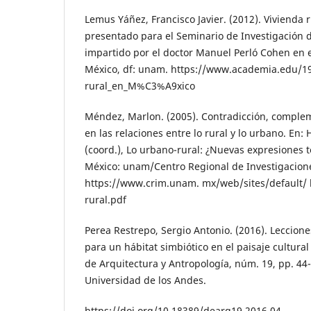
Lemus Yáñez, Francisco Javier. (2012). Vivienda r
presentado para el Seminario de Investigación d
impartido por el doctor Manuel Perló Cohen en 
México, df: unam. https://www.academia.edu/1
rural_en_M%C3%A9xico
Méndez, Marlon. (2005). Contradicción, comple
en las relaciones entre lo rural y lo urbano. En:
(coord.), Lo urbano-rural: ¿Nuevas expresiones t
México: unam/Centro Regional de Investigaciones
https://www.crim.unam. mx/web/sites/default
rural.pdf
Perea Restrepo, Sergio Antonio. (2016). Leccion
para un hábitat simbiótico en el paisaje cultural
de Arquitectura y Antropología, núm. 19, pp. 44-
Universidad de los Andes.
https://doi.org/10.18389/dearq19.2016.04