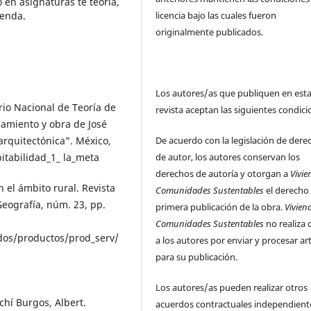
 en asignaturas te teoría,
licencia bajo las cuales fueron
ienda.
originalmente publicados.
Los autores/as que publiquen en est
rio Nacional de Teoría de
revista aceptan las siguientes condici
samiento y obra de José
De acuerdo con la legislación de dere
arquitectónica". México,
de autor, los autores conservan los
itabilidad_1_ la_meta
derechos de autoría y otorgan a
Vivie
n el ámbito rural. Revista
Comunidades Sustentables
el derecho
Geografía, núm. 23, pp.
primera publicación de la obra.
Vivien
Comunidades Sustentables
no realiza 
idos/productos/prod_serv/
a los autores por enviar y procesar ar
para su publicación.
Los autores/as pueden realizar otros
chí Burgos, Albert.
acuerdos contractuales independient