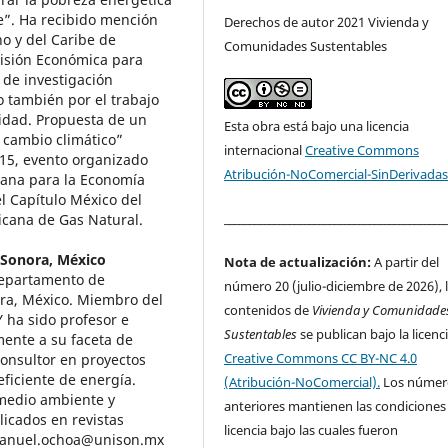
le”. Ha recibido mención
Derechos de autor 2021 Vivienda y
no y del Caribe de
Comunidades Sustentables
omisión Económica para
 de investigación
 también por el trabajo
lidad. Propuesta de un
Esta obra está bajo una licencia
 cambio climático”
internacional
Creative Commons
15, evento organizado
Atribución-NoComercial-SinDerivadas
icana para la Economía
l Capítulo México del
____________________________________________
icana de Gas Natural.
 Sonora, México
Nota de actualización:
A partir del
Departamento de
número 20 (julio-diciembre de 2026), 
ora, México. Miembro del
contenidos de
Vivienda y Comunidade
 ha sido profesor e
Sustentables
se publican bajo la licenc
mente a su faceta de
Creative Commons CC BY-NC 4.0
consultor en proyectos
eficiente de energía.
(Atribución-NoComercial).
Los númer
 medio ambiente y
anteriores mantienen las condiciones
blicados en revistas
licencia bajo las cuales fueron
semanuel.ochoa@unison.mx