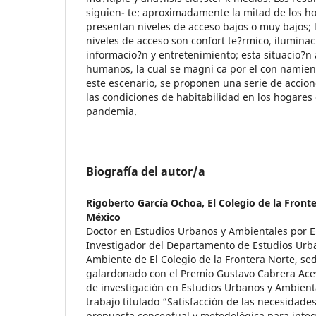
siguien- te: aproximadamente la mitad de los h
presentan niveles de acceso bajos o muy bajos; 
niveles de acceso son confort te?rmico, iluminaci
informacio?n y entretenimiento; esta situacio?n 
humanos, la cual se magni ca por el con namien
este escenario, se proponen una serie de acci
las condiciones de habitabilidad en los hogares 
pandemia.
Biografía del autor/a
Rigoberto García Ochoa,
El Colegio de la Front
México
Doctor en Estudios Urbanos y Ambientales por E
Investigador del Departamento de Estudios Urb
Ambiente de El Colegio de la Frontera Norte, se
galardonado con el Premio Gustavo Cabrera Ace
de investigación en Estudios Urbanos y Ambient
trabajo titulado “Satisfacción de las necesidade
propuesta conceptual y metodológica para integ