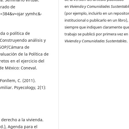
en
Vivienda y Comunidades Sustentabl
erado de
(por ejemplo, incluirlo en un reposito
e=384&v=ojar yymhc&-
institucional o publicarlo en un libro),
siempre que indiquen claramente que
nda o política de
trabajo se publicó por primera vez en
Construyendo análisis y
Vivienda y Comunidades Sustentables
.
CESOP/Cámara de
aluación de la Política de
retos en el ejercicio del
de México: Coneval.
-Fonllem, C. (2011).
amiliar. Psyecology, 2(1):
 derecho a la vivienda.
ord.), Agenda para el