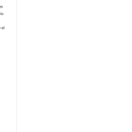
es
rio
 el