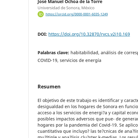
José Manuel Ochoa de la Torre
Universidad de Sonora, México
https://orcid.org/0000-0001-6035-1249
DOI:
https://doi.org/10.32870/rvcs.v2i10.169
Palabras clave:
habitabilidad, análisis de corre
COVID-19, servicios de energía
Resumen
El objetivo de este trabajo es identificar y carac
desigualdad en los hogares de Sonora en funcio
acceso a los servicios de energi?a y capital econ
posibles impactos adversos que pue- de generar
hogares por la pandemia del Covid-19. Se aplic
cuantitativa que incluyo? las te?cnicas de ana?l
mu?ltiple y ana?lisis clu?ster k-medias. Los resu