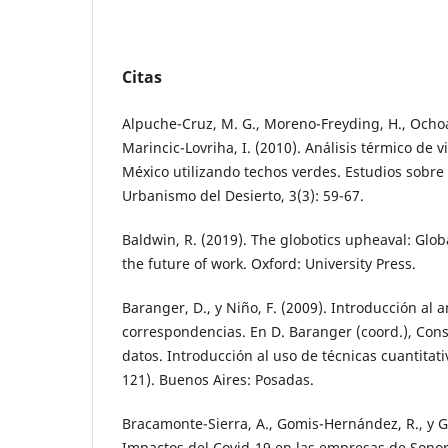
Citas
Alpuche-Cruz, M. G., Moreno-Freyding, H., Ochoa- 
Marincic-Lovriha, I. (2010). Análisis térmico de
México utilizando techos verdes. Estudios sobre
Urbanismo del Desierto, 3(3): 59-67.
Baldwin, R. (2019). The globotics upheaval: Globa
the future of work. Oxford: University Press.
Baranger, D., y Niño, F. (2009). Introducción al a
correspondencias. En D. Baranger (coord.), Cons
datos. Introducción al uso de técnicas cuantitativ
121). Buenos Aires: Posadas.
Bracamonte-Sierra, A., Gomis-Hernández, R., y G
Impactos del Covid-19 en las empresas de Sonora