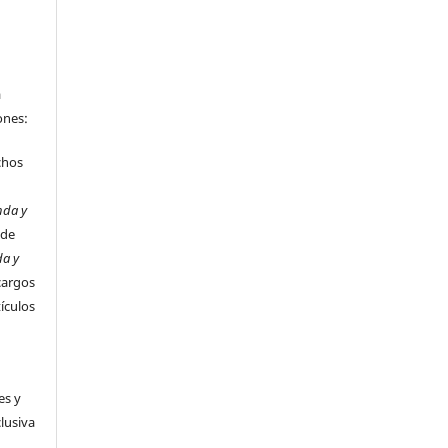
a
ones:
chos
nda y
 de
da y
cargos
tículos
es y
clusiva