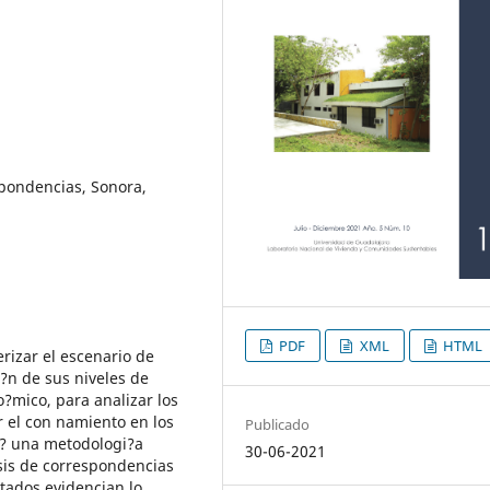
spondencias, Sonora,
PDF
XML
HTML
terizar el escenario de
?n de sus niveles de
o?mico, para analizar los
 el con namiento en los
Publicado
o? una metodologi?a
30-06-2021
isis de correspondencias
ltados evidencian lo