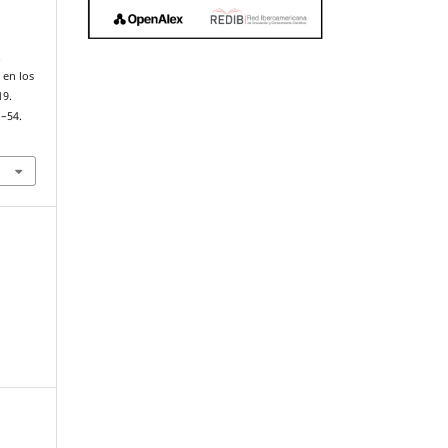
.
 en los
19.
1–54.