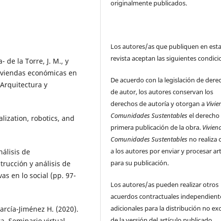
originalmente publicados.
Los autores/as que publiquen en est
revista aceptan las siguientes condici
de la Torre, J. M., y
 viviendas económicas en
De acuerdo con la legislación de dere
 Arquitectura y
de autor, los autores conservan los
derechos de autoría y otorgan a
Vivie
Comunidades Sustentables
el derecho
lization, robotics, and
primera publicación de la obra.
Vivien
Comunidades Sustentables
no realiza 
a los autores por enviar y procesar ar
nálisis de
para su publicación.
trucción y análisis de
as en lo social (pp. 97-
Los autores/as pueden realizar otros
acuerdos contractuales independient
adicionales para la distribución no ex
arcía-Jiménez H. (2020).
de la versión del artículo publicado
. Seminario virtual.