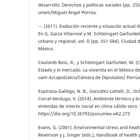
desarrollo. Derechos y políticas sociales (pp. 25
unam/Miguel Ángel Porrúa.
--. (2011). Evolución reciente y situación actual 
En G. Garza Villarreal y M. Schteingart Garfunkel
urbano y regional, vol. II (pp. 551-584). Ciudad 
México.
Coulomb Bosc, R., y Schteingart Garfunkel, M. (Co
Estado y el mercado. La vivienda en el México d
uam Azcapotzalco/Cámara de Diputados/ Porrúa
Espinoza-Gallego, N. B., González-Lomelí, D., Och
Corral-Verdugo, V. (2014). Ambiente térmico y b
viviendas de interés social en clima cálido seco. 
https://doi.org/10.36793/psicumex.v4i2.273
Evans, G. (2001). Environmental stress and healt
Revenson y J. Singer (eds.), Handbook of health 