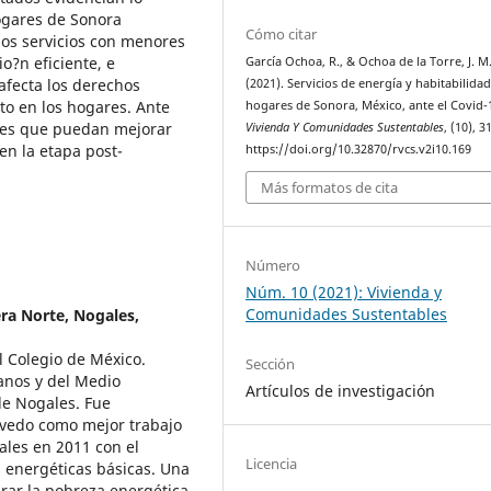
ogares de Sonora
Cómo citar
los servicios con menores
o?n eficiente, e
García Ochoa, R., & Ochoa de la Torre, J. M
afecta los derechos
(2021). Servicios de energía y habitabilidad
to en los hogares. Ante
hogares de Sonora, México, ante el Covid-
ones que puedan mejorar
Vivienda Y Comunidades Sustentables
, (10), 3
en la etapa post-
https://doi.org/10.32870/rvcs.v2i10.169
Más formatos de cita
Número
Núm. 10 (2021): Vivienda y
Comunidades Sustentables
era Norte, Nogales,
l Colegio de México.
Sección
anos y del Medio
Artículos de investigación
de Nogales. Fue
vedo como mejor trabajo
ales en 2011 con el
Licencia
s energéticas básicas. Una
rar la pobreza energética