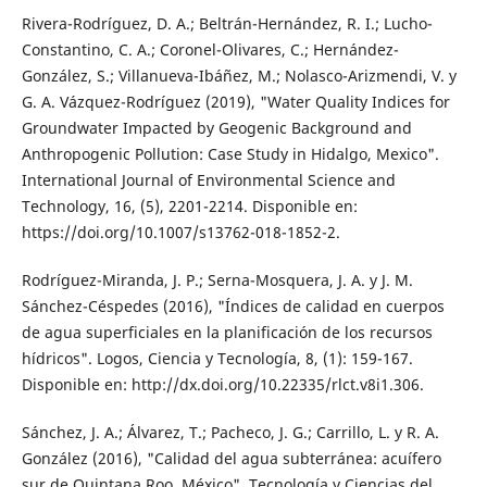
Rivera-Rodríguez, D. A.; Beltrán-Hernández, R. I.; Lucho-
Constantino, C. A.; Coronel-Olivares, C.; Hernández-
González, S.; Villanueva-Ibáñez, M.; Nolasco-Arizmendi, V. y
G. A. Vázquez-Rodríguez (2019), "Water Quality Indices for
Groundwater Impacted by Geogenic Background and
Anthropogenic Pollution: Case Study in Hidalgo, Mexico".
International Journal of Environmental Science and
Technology, 16, (5), 2201-2214. Disponible en:
https://doi.org/10.1007/s13762-018-1852-2.
Rodríguez-Miranda, J. P.; Serna-Mosquera, J. A. y J. M.
Sánchez-Céspedes (2016), "Índices de calidad en cuerpos
de agua superficiales en la planificación de los recursos
hídricos". Logos, Ciencia y Tecnología, 8, (1): 159-167.
Disponible en: http://dx.doi.org/10.22335/rlct.v8i1.306.
Sánchez, J. A.; Álvarez, T.; Pacheco, J. G.; Carrillo, L. y R. A.
González (2016), "Calidad del agua subterránea: acuífero
sur de Quintana Roo, México". Tecnología y Ciencias del