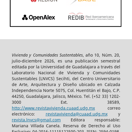
Vivienda y Comunidades Sustentables
, año 10, Núm. 20,
julio-diciembre 2026, es una publicación semestral
editada por la Universidad de Guadalajara a través del
Laboratorio Nacional de Vivienda y Comunidades
Sustentables (LNVCS) Secihti, del Centro Universitario
de Arte, Arquitectura y Diseño ubicado en Calzada
Independencia Norte 5075, Col. Huentitán el Bajo, C.P.
44250, Guadalajara, Jalisco, México. Tel. (+52 33) 1202-
3000 Ext. 38589,
http://www.revistavivienda.cuaad.udg.mx
correo
electrónico:
revistavivienda@cuaad.udg.mx
y
revista.lnvcs@gmail.com
Editora responsable:
Mariana Villada Canela. Reserva de Derecho al Uso
Exclusivo: 04-2016-11115122500-203, ISSN: 2594-0198,