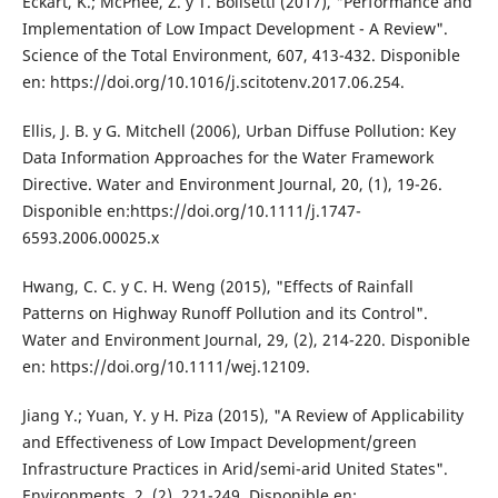
Eckart, K.; McPhee, Z. y T. Bolisetti (2017), "Performance and
Implementation of Low Impact Development - A Review".
Science of the Total Environment, 607, 413-432. Disponible
en: https://doi.org/10.1016/j.scitotenv.2017.06.254.
Ellis, J. B. y G. Mitchell (2006), Urban Diffuse Pollution: Key
Data Information Approaches for the Water Framework
Directive. Water and Environment Journal, 20, (1), 19-26.
Disponible en:https://doi.org/10.1111/j.1747-
6593.2006.00025.x
Hwang, C. C. y C. H. Weng (2015), "Effects of Rainfall
Patterns on Highway Runoff Pollution and its Control".
Water and Environment Journal, 29, (2), 214-220. Disponible
en: https://doi.org/10.1111/wej.12109.
Jiang Y.; Yuan, Y. y H. Piza (2015), "A Review of Applicability
and Effectiveness of Low Impact Development/green
Infrastructure Practices in Arid/semi-arid United States".
Environments, 2, (2), 221-249. Disponible en: