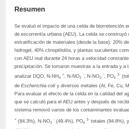
Resumen
Se evaluó el impacto de una celda de biorretención en
de escorrentía urbana (AEU). La celda se construyó c
estratificación de materiales (desde la base): 20% de
hidrogel, 40% clinoptilolita, y plantas suculentas com
con AEU real durante 24 horas a velocidad constante
precipitación. Se tomaron muestras a la entrada y a la
+
-
-
3-
analizar DQO, N-NH
, N-NO
, N-NO
, PO
 (to
4
2
3
4
de 
Escherichia coli
 y diversos metales (Al, Fe, Cu, Mn
Para evaluar el efecto de la celda en la calidad del a
que se calculó para el AEU antes y después de recibir 
sistema removió varios de los contaminantes evalu
+
-
3-
 (84.3%), N-NO
 (49.4%), PO
 totales (94.8%), 
3
4