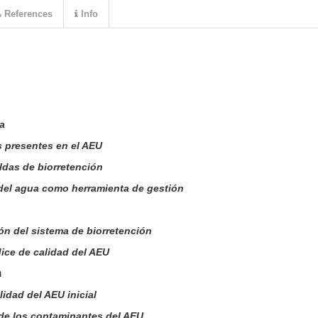
References
Info
a
 presentes en el AEU
ldas de biorretención
 del agua como herramienta de gestión
ón del sistema de biorretención
dice de calidad del AEU
n
lidad del AEU inicial
 de los contaminantes del AEU