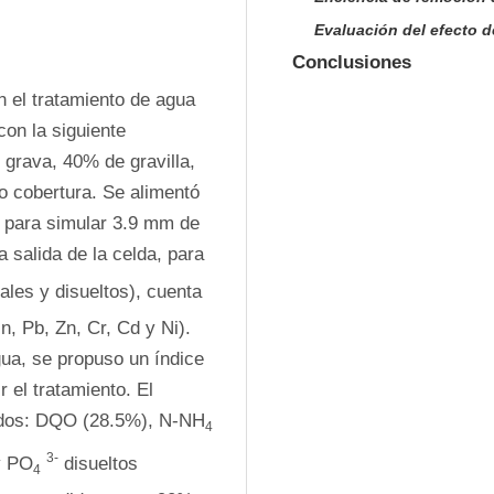
Evaluación del efecto d
Conclusiones
 el tratamiento de agua 
on la siguiente 
 grava, 40% de gravilla, 
o cobertura. Se alimentó 
 para simular 3.9 mm de 
 salida de la celda, para 
tales y disueltos), cuenta 
, Pb, Zn, Cr, Cd y Ni). 
gua, se propuso un índice 
el tratamiento. El 
ados: DQO (28.5%), N-NH
4
3-
y PO
 disueltos 
4