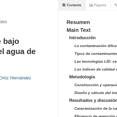
Contents
Figures
bles
Resumen
Main Text
Introducción
e bajo
La contaminación difus
el agua de
Tipos de contaminantes
Las tecnologías LID: ce
Los índices de calidad
Metodología
Ortiz Hernández
Construcción y operaci
Diseño y cálculo del ín
Resultados y discusió
Caracterización de la ca
Eficiencia de remoción