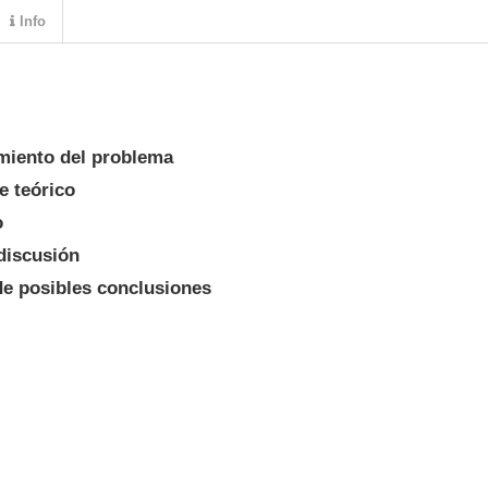
Info
amiento del problema
e teórico
o
 discusión
de posibles conclusiones