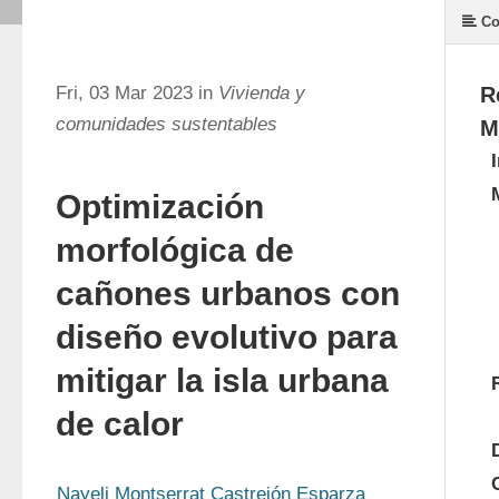
Co
Fri, 03 Mar 2023 in
Vivienda y
R
comunidades sustentables
M
Optimización
morfológica de
cañones urbanos con
diseño evolutivo para
mitigar la isla urbana
de calor
Nayeli Montserrat Castrejón Esparza