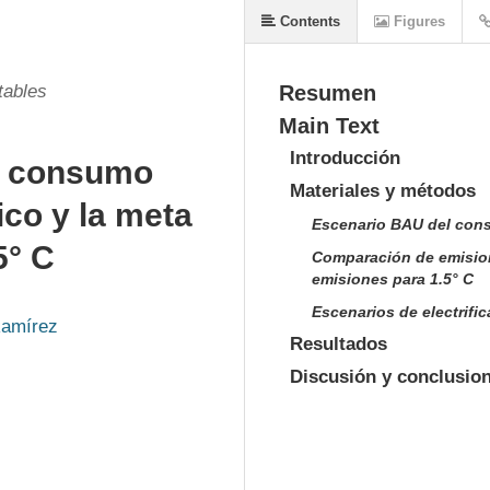
Contents
Figures
tables
Resumen
Main Text
Introducción
el consumo
Materiales y métodos
ico y la meta
Escenario BAU del cons
5° C
Comparación de emision
emisiones para 1.5° C
Escenarios de electrifi
Ramírez
Resultados
Discusión y conclusio