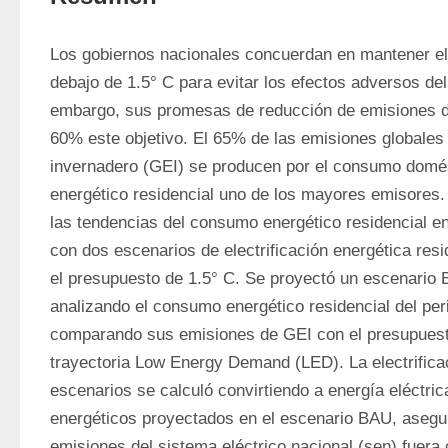
Los gobiernos nacionales concuerdan en mantener el 
debajo de 1.5° C para evitar los efectos adversos del
embargo, sus promesas de reducción de emisiones de
60% este objetivo. El 65% de las emisiones globales 
invernadero (GEI) se producen por el consumo domés
energético residencial uno de los mayores emisores. E
las tendencias del consumo energético residencial e
con dos escenarios de electrificación energética resi
el presupuesto de 1.5° C. Se proyectó un escenario 
analizando el consumo energético residencial del per
comparando sus emisiones de GEI con el presupuesto
trayectoria Low Energy Demand (LED). La electrificac
escenarios se calculó convirtiendo a energía eléctric
energéticos proyectados en el escenario BAU, asegur
emisiones del sistema eléctrico nacional (sen) fuera 