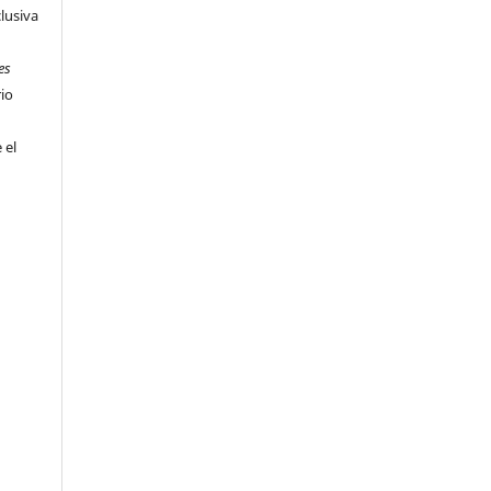
clusiva
es
rio
 el