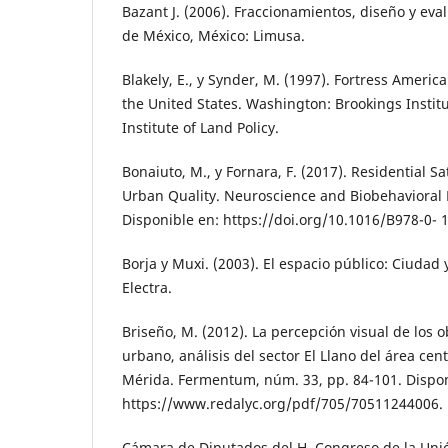
Bazant J. (2006). Fraccionamientos, diseño y eva
de México, México: Limusa.
Blakely, E., y Synder, M. (1997). Fortress Ameri
the United States. Washington: Brookings Institu
Institute of Land Policy.
Bonaiuto, M., y Fornara, F. (2017). Residential S
Urban Quality. Neuroscience and Biobehavioral P
Disponible en: https://doi.org/10.1016/B978-0-
Borja y Muxi. (2003). El espacio público: Ciudad
Electra.
Briseño, M. (2012). La percepción visual de los o
urbano, análisis del sector El Llano del área cen
Mérida. Fermentum, núm. 33, pp. 84-101. Dispon
https://www.redalyc.org/pdf/705/70511244006.
Cámara de Diputados del H. Congreso de la Unió