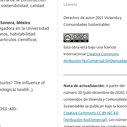
Licencia
 sostenibilidad, calidad
Derechos de autor 2021 Vivienda y
 Sonora, México
Comunidades Sustentables
tigadora en la Universidad
anos, habitabilidad
rtículos científicos
Esta obra está bajo una licencia
internacional
Creative Commons
Atribución-NoComercial-SinDerivadas
____________________________________________
burbs? The influence of
Nota de actualización:
A partir del
ogical health. J.
número 20 (julio-diciembre de 2026), 
contenidos de
Vivienda y Comunidade
Sustentables
se publican bajo la licenc
353::AID-
Creative Commons CC BY-NC 4.0
(Atribución-NoComercial).
Los númer
anteriores mantienen las condiciones