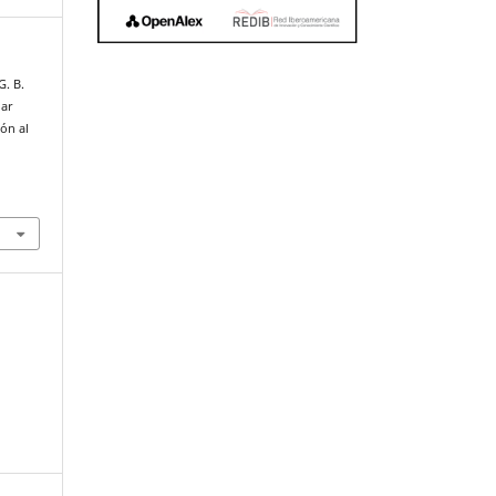
G. B.
uar
ión al