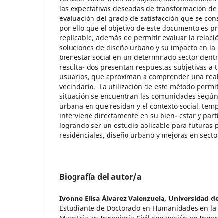
las expectativas deseadas de transformación de 
evaluación del grado de satisfacción que se con
por ello que el objetivo de este documento es 
replicable, además de permitir evaluar la relació
soluciones de diseño urbano y su impacto en la 
bienestar social en un determinado sector dent
resulta- dos presentan respuestas subjetivas a 
usuarios, que aproximan a comprender una real
vecindario. La utilización de este método permi
situación se encuentran las comunidades según l
urbana en que residan y el contexto social, tem
interviene directamente en su bien- estar y par
logrando ser un estudio aplicable para futuras 
residenciales, diseño urbano y mejoras en sector
Biografía del autor/a
Ivonne Elisa Álvarez Valenzuela,
Universidad d
Estudiante de Doctorado en Humanidades en la 
Maestría en Ingeniería Civil con opción en Ingen