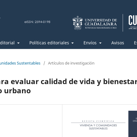
ditorial
Políticas editoriales
Envíos
Avisos
E
unidades Sustentables
/
Artículos de investigación
a evaluar calidad de vida y bienesta
ño urbano