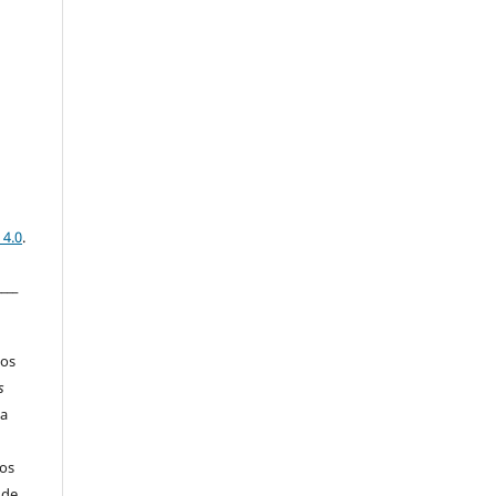
 4.0
.
____
los
s
ia
os
 de