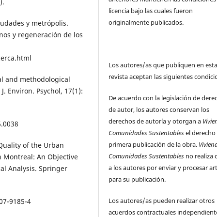
).
licencia bajo las cuales fueron
originalmente publicados.
ciudades y metrópolis.
nos y regeneración de los
erca.html
Los autores/as que publiquen en est
revista aceptan las siguientes condici
cal and methodological
J. Environ. Psychol, 17(1):
De acuerdo con la legislación de dere
de autor, los autores conservan los
derechos de autoría y otorgan a
Vivie
6.0038
Comunidades Sustentables
el derecho
primera publicación de la obra.
Vivien
 Quality of the Urban
Comunidades Sustentables
no realiza 
 Montreal: An Objective
a los autores por enviar y procesar ar
al Analysis. Springer
para su publicación.
Los autores/as pueden realizar otros
007-9185-4
acuerdos contractuales independient