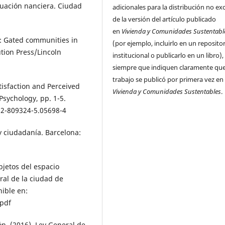
luación nanciera. Ciudad
adicionales para la distribución no ex
de la versión del artículo publicado
en
Vivienda y Comunidades Sustentabl
ca: Gated communities in
(por ejemplo, incluirlo en un reposito
tion Press/Lincoln
institucional o publicarlo en un libro),
siempre que indiquen claramente que
trabajo se publicó por primera vez en
atisfaction and Perceived
Vivienda y Comunidades Sustentables
.
sychology, pp. 1-5.
 12-809324-5.05698-4
 y ciudadanía. Barcelona:
bjetos del espacio
tral de la ciudad de
ible en:
 pdf
n. (2016). Ley General de