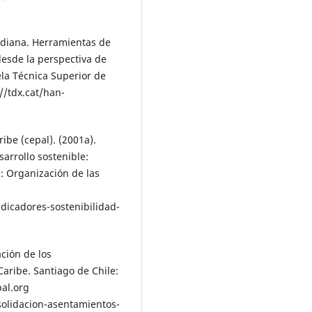
tidiana. Herramientas de
desde la perspectiva de
ela Técnica Superior de
//tdx.cat/han-
ibe (cepal). (2001a).
arrollo sostenible:
e: Organización de las
dicadores-sostenibilidad-
ación de los
aribe. Santiago de Chile:
al.org
solidacion-asentamientos-