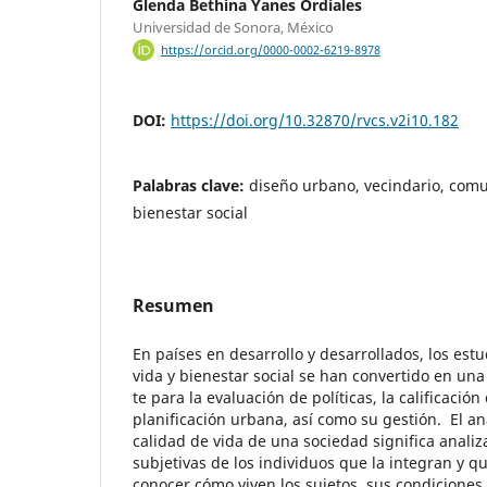
Glenda Bethina Yanes Ordiales
Universidad de Sonora, México
https://orcid.org/0000-0002-6219-8978
DOI:
https://doi.org/10.32870/rvcs.v2i10.182
Palabras clave:
diseño urbano, vecindario, comu
bienestar social
Resumen
En países en desarrollo y desarrollados, los estu
vida y bienestar social se han convertido en un
te para la evaluación de políticas, la calificación
planificación urbana, así como su gestión. El ana
calidad de vida de una sociedad significa analiz
subjetivas de los individuos que la integran y q
conocer cómo viven los sujetos, sus condiciones 