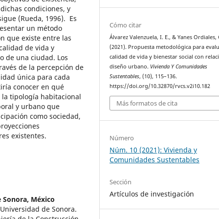
dichas condiciones, y
sigue (Rueda, 1996). Es
Cómo citar
presentar un método
n que existe entre las
Álvarez Valenzuela, I. E., & Yanes Ordiales, 
calidad de vida y
(2021). Propuesta metodológica para eval
ro de una ciudad. Los
calidad de vida y bienestar social con relac
través de la percepción de
diseño urbano.
Vivienda Y Comunidades
idad única para cada
Sustentables
, (10), 115–136.
tiría conocer en qué
https://doi.org/10.32870/rvcs.v2i10.182
a tipología habitacional
Más formatos de cita
poral y urbano que
ticipación como sociedad,
proyecciones
es existentes.
Número
Núm. 10 (2021): Vivienda y
Comunidades Sustentables
Sección
Artículos de investigación
e Sonora, México
Universidad de Sonora.
iería de la Construcción.