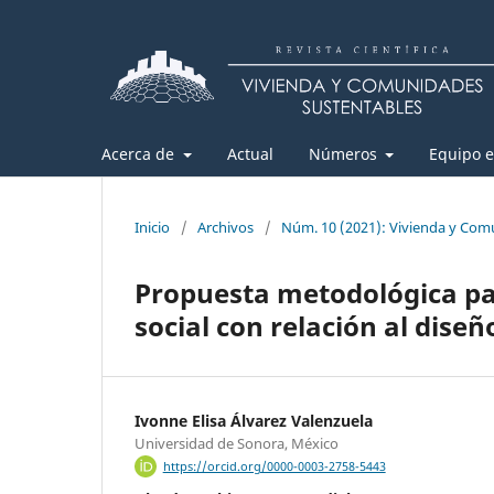
Acerca de
Actual
Números
Equipo e
Inicio
/
Archivos
/
Núm. 10 (2021): Vivienda y Com
Propuesta metodológica par
social con relación al dise
Ivonne Elisa Álvarez Valenzuela
Universidad de Sonora, México
https://orcid.org/0000-0003-2758-5443