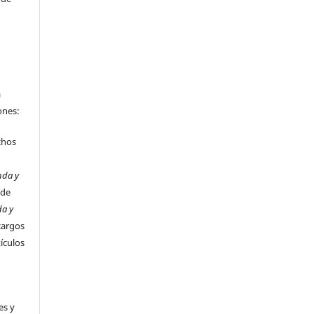
a
ones:
chos
nda y
 de
da y
cargos
tículos
es y