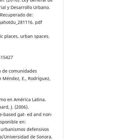
al y Desarrollo Urbano.
. Recuperado de:
gahotdu_281116. pdf
lic places, urban spaces.
515427
ión de comunidades
n Méndez, E., Rodríguez,
smo en América Latina.
rd, J. (2006).
ee-based gat- ed and non-
isponible en:
 urbanismos defensivos
ra/Universidad de Sonora.