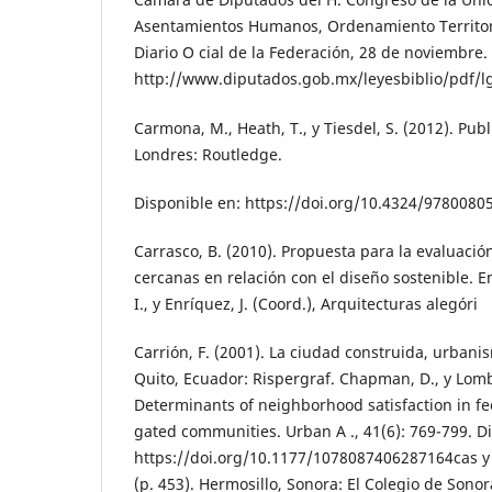
Asentamientos Humanos, Ordenamiento Territori
Diario O cial de la Federación, 28 de noviembre
http://www.diputados.gob.mx/leyesbiblio/pdf/l
Carmona, M., Heath, T., y Tiesdel, S. (2012). Pub
Londres: Routledge.
Disponible en: https://doi.org/10.4324/9780080
Carrasco, B. (2010). Propuesta para la evaluac
cercanas en relación con el diseño sostenible. E
I., y Enríquez, J. (Coord.), Arquitecturas alegóri
Carrión, F. (2001). La ciudad construida, urbani
Quito, Ecuador: Rispergraf. Chapman, D., y Lomba
Determinants of neighborhood satisfaction in f
gated communities. Urban A ., 41(6): 769-799. D
https://doi.org/10.1177/1078087406287164cas y
(p. 453). Hermosillo, Sonora: El Colegio de Sono