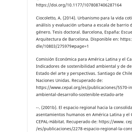
https://doi.org/10.1177/1078087406287164
Ciocoletto, A. (2014). Urbanismo para la vida co
análisis y evaluación urbana a escala de barrio 
género. Tesis doctoral. Barcelona, España: Escu
Arquitectura de Barcelona. Disponible en: https:
dle/10803/275979#page=1
Comisión Económica para América Latina y el Car
Indicadores de sostenibilidad ambiental y de des
Estado del arte y perspectivas. Santiago de Chil
Naciones Unidas. Recuperado de:
https://www.cepal.org/es/publicaciones/5570-in
ambiental-desarrollo-sostenible-estado-arte
--. (2001b). El espacio regional hacia la consolid
asentamientos humanos en América Latina y el C
CEPAL-Hábitat. Recuperado de: https://www. cep
/es/publicaciones/2278-espacio-regional-la-con