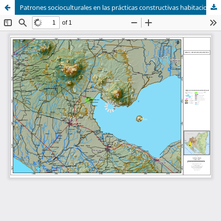
Patrones socioculturales en las prácticas constructivas habitacionales y su influencia en la vulnerabilidad sísmica: caso de estudio de la localidad Puerto Mototombo, municipio De La Paz Centro, Departamento de León, Nicaragua,, 2017