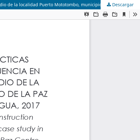
Descargar
Patrones socioculturales en las prácticas constructivas habitacionales y su influencia en la vulnerabilidad sísmica: caso de estudio de la localidad Puerto Mototombo, municipio De La Paz Centro, Departamento de León, Nicaragua,, 2017